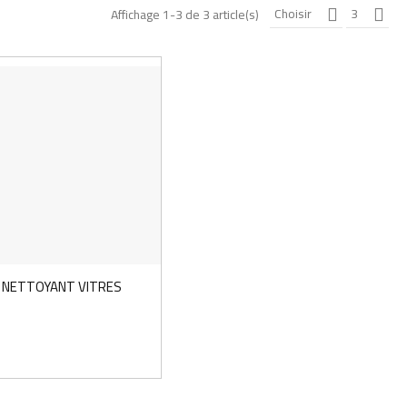
Choisir
3
Affichage 1-3 de 3 article(s)
ES ET ECRANS - FLACON DE 750ML
NETTOYANT VITRES