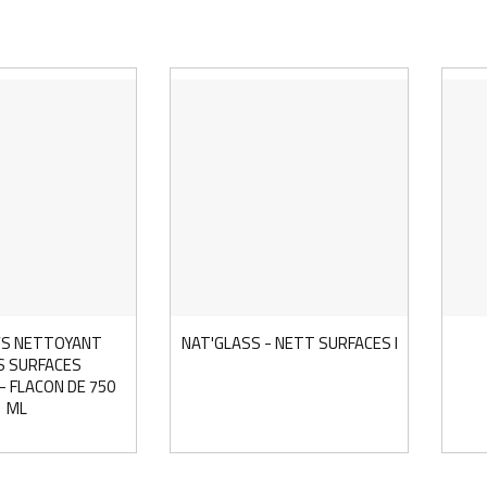
VS NETTOYANT
NAT'GLASS - NETT SURFACES LISSES VITR
S SURFACES
 FLACON DE 750
ML