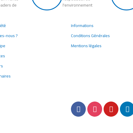
eaders de
l'environnement
e
iété
Informations
es-nous ?
Conditions Générales
ipe
Mentions légales
ces
rs
naires