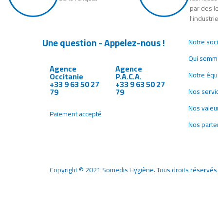
par des l
l'industri
Une question - Appelez-nous !
Notre soc
Qui somm
Agence
Agence
Notre équ
Occitanie
P.A.C.A.
+33 9 63 50 27
+33 9 63 50 27
79
79
Nos servi
Nos valeu
Paiement accepté
Nos parte
Copyright © 2021 Somedis Hygiène. Tous droits réservés