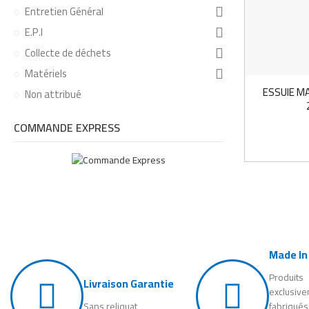
Entretien Général
E.P.I
Collecte de déchets
Matériels
ESSUIE MA
Non attribué
COMMANDE EXPRESS
Made In
Produits
Livraison Garantie
exclusiv
Sans reliquat
fabriqués